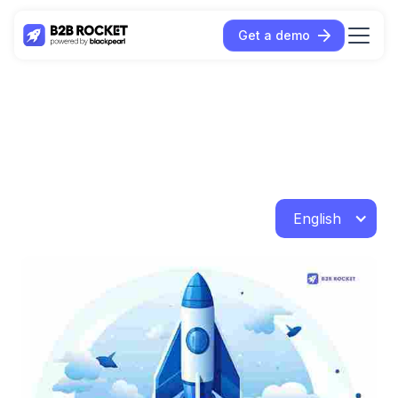
Get a demo
English